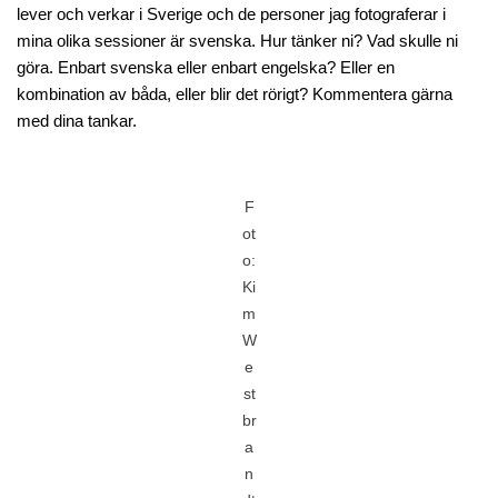
lever och verkar i Sverige och de personer jag fotograferar i
mina olika sessioner är svenska. Hur tänker ni? Vad skulle ni
göra. Enbart svenska eller enbart engelska? Eller en
kombination av båda, eller blir det rörigt? Kommentera gärna
med dina tankar.
F
ot
o:
Ki
m
W
e
st
br
a
n