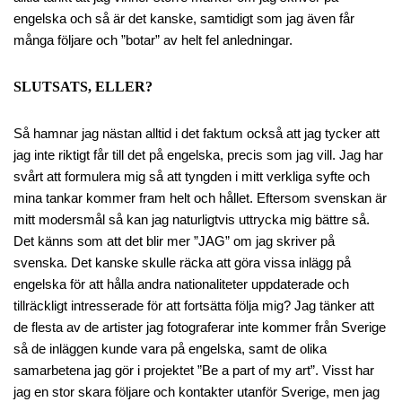
engelska och så är det kanske, samtidigt som jag även får
många följare och ”botar” av helt fel anledningar.
SLUTSATS, ELLER?
Så hamnar jag nästan alltid i det faktum också att jag tycker att
jag inte riktigt får till det på engelska, precis som jag vill. Jag har
svårt att formulera mig så att tyngden i mitt verkliga syfte och
mina tankar kommer fram helt och hållet. Eftersom svenskan är
mitt modersmål så kan jag naturligtvis uttrycka mig bättre så.
Det känns som att det blir mer ”JAG” om jag skriver på
svenska. Det kanske skulle räcka att göra vissa inlägg på
engelska för att hålla andra nationaliteter uppdaterade och
tillräckligt intresserade för att fortsätta följa mig? Jag tänker att
de flesta av de artister jag fotograferar inte kommer från Sverige
så de inläggen kunde vara på engelska, samt de olika
samarbetena jag gör i projektet ”Be a part of my art”. Visst har
jag en stor skara följare och kontakter utanför Sverige, men jag