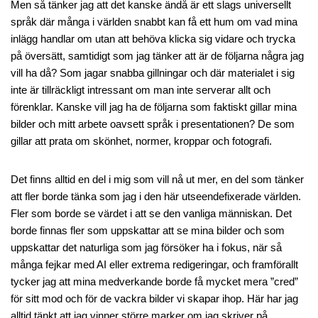
Men så tänker jag att det kanske ändå är ett slags universellt
språk där många i världen snabbt kan få ett hum om vad mina
inlägg handlar om utan att behöva klicka sig vidare och trycka
på översätt, samtidigt som jag tänker att är de följarna några jag
vill ha då? Som jagar snabba gillningar och där materialet i sig
inte är tillräckligt intressant om man inte serverar allt och
förenklar. Kanske vill jag ha de följarna som faktiskt gillar mina
bilder och mitt arbete oavsett språk i presentationen? De som
gillar att prata om skönhet, normer, kroppar och fotografi.
Det finns alltid en del i mig som vill nå ut mer, en del som tänker
att fler borde tänka som jag i den här utseendefixerade världen.
Fler som borde se värdet i att se den vanliga människan. Det
borde finnas fler som uppskattar att se mina bilder och som
uppskattar det naturliga som jag försöker ha i fokus, när så
många fejkar med AI eller extrema redigeringar, och framförallt
tycker jag att mina medverkande borde få mycket mera ”cred”
för sitt mod och för de vackra bilder vi skapar ihop. Här har jag
alltid tänkt att jag vinner större marker om jag skriver på