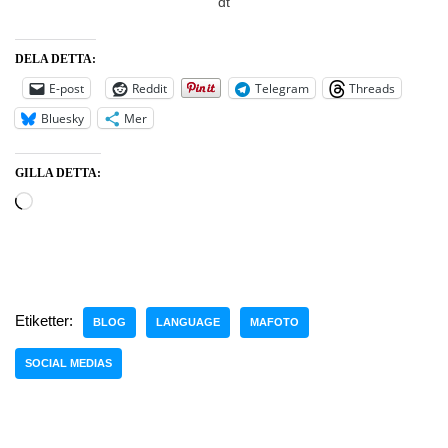
dt
DELA DETTA:
E-post
Reddit
Telegram
Threads
Bluesky
Mer
GILLA DETTA:
Etiketter:
BLOG
LANGUAGE
MAFOTO
SOCIAL MEDIAS