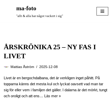
ma-foto
Hoppa
"allt & alla har något vackert i sig"
till
innehåll
ÅRSKRÖNIKA 25 – NY FAS I
LIVET
Mattias Åström
2025-12-08
Livet är en bergochdalbana, det är verkligen inget påhitt. På
topparna känns det mesta kul och lyckat oavsett vad man tar
sig för eller vem i familjen det gäller. I dalarna är det mörkt, tungt
och oroligt och att ens…
Läs mer »