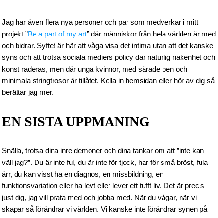
Jag har även flera nya personer och par som medverkar i mitt
projekt ”
Be a part of my art
” där människor från hela världen är med
och bidrar. Syftet är här att våga visa det intima utan att det kanske
syns och att trotsa sociala mediers policy där naturlig nakenhet och
konst raderas, men där unga kvinnor, med särade ben och
minimala stringtrosor är tillåtet. Kolla in hemsidan eller hör av dig så
berättar jag mer.
EN SISTA UPPMANING
Snälla, trotsa dina inre demoner och dina tankar om att ”inte kan
väll jag?”. Du är inte ful, du är inte för tjock, har för små bröst, fula
ärr, du kan visst ha en diagnos, en missbildning, en
funktionsvariation eller ha levt eller lever ett tufft liv. Det är precis
just dig, jag vill prata med och jobba med. När du vågar, när vi
skapar så förändrar vi världen. Vi kanske inte förändrar synen på