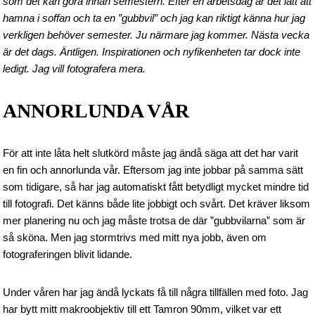
som det kan göra innan semestern. Efter en arbetsdag är det lätt att
hamna i soffan och ta en ”gubbvil” och jag kan riktigt känna hur jag
verkligen behöver semester. Ju närmare jag kommer. Nästa vecka
är det dags. Äntligen. Inspirationen och nyfikenheten tar dock inte
ledigt. Jag vill fotografera mera.
ANNORLUNDA VÅR
För att inte låta helt slutkörd måste jag ändå säga att det har varit
en fin och annorlunda vår. Eftersom jag inte jobbar på samma sätt
som tidigare, så har jag automatiskt fått betydligt mycket mindre tid
till fotografi. Det känns både lite jobbigt och svårt. Det kräver liksom
mer planering nu och jag måste trotsa de där ”gubbvilarna” som är
så sköna. Men jag stormtrivs med mitt nya jobb, även om
fotograferingen blivit lidande.
Under våren har jag ändå lyckats få till några tillfällen med foto. Jag
har bytt mitt makroobjektiv till ett Tamron 90mm, vilket var ett