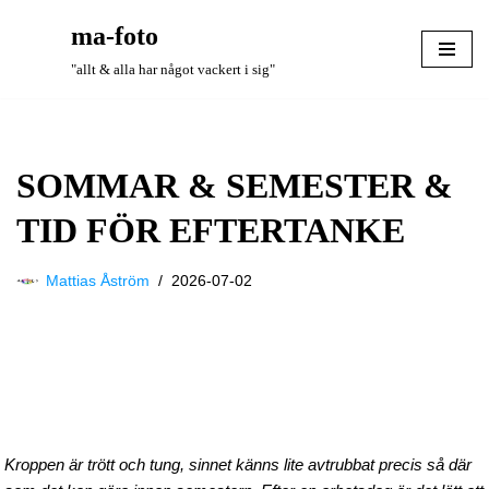
ma-foto
Hoppa
"allt & alla har något vackert i sig"
till
innehåll
SOMMAR & SEMESTER &
TID FÖR EFTERTANKE
Mattias Åström
2026-07-02
Kroppen är trött och tung, sinnet känns lite avtrubbat precis så där