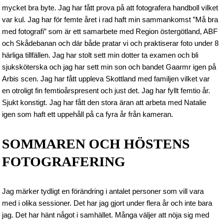
mycket bra byte. Jag har fått prova på att fotografera handboll vilket
var kul. Jag har för femte året i rad haft min sammankomst ”Må bra
med fotografi” som är ett samarbete med Region östergötland, ABF
och Skådebanan och där både pratar vi och praktiserar foto under 8
härliga tillfällen. Jag har stolt sett min dotter ta examen och bli
sjuksköterska och jag har sett min son och bandet Gaarmr igen på
Arbis scen. Jag har fått uppleva Skottland med familjen vilket var
en otroligt fin femtioårspresent och just det. Jag har fyllt femtio år.
Sjukt konstigt. Jag har fått den stora äran att arbeta med Natalie
igen som haft ett uppehåll på ca fyra år från kameran.
SOMMAREN OCH HÖSTENS
FOTOGRAFERING
Jag märker tydligt en förändring i antalet personer som vill vara
med i olika sessioner. Det har jag gjort under flera år och inte bara
jag. Det har hänt något i samhället. Många väljer att nöja sig med