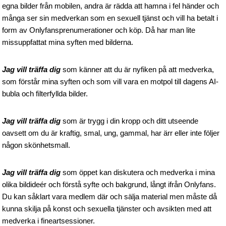
egna bilder från mobilen, andra är rädda att hamna i fel händer och
många ser sin medverkan som en sexuell tjänst och vill ha betalt i
form av Onlyfansprenumerationer och köp. Då har man lite
missuppfattat mina syften med bilderna.
Jag vill träffa dig
som känner att du är nyfiken på att medverka,
som förstår mina syften och som vill vara en motpol till dagens AI-
bubla och filterfyllda bilder.
Jag vill träffa dig
som är trygg i din kropp och ditt utseende
oavsett om du är kraftig, smal, ung, gammal, har ärr eller inte följer
någon skönhetsmall.
Jag vill träffa dig
som öppet kan diskutera och medverka i mina
olika bildideér och förstå syfte och bakgrund, långt ifrån Onlyfans.
Du kan såklart vara medlem där och sälja material men måste då
kunna skilja på konst och sexuella tjänster och avsikten med att
medverka i fineartsessioner.