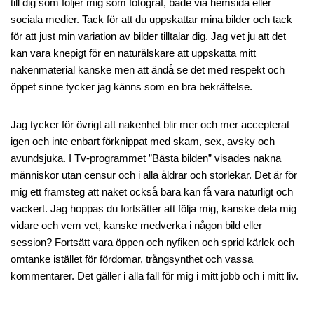
till dig som följer mig som fotograf, både via hemsida eller
sociala medier. Tack för att du uppskattar mina bilder och tack
för att just min variation av bilder tilltalar dig. Jag vet ju att det
kan vara knepigt för en naturälskare att uppskatta mitt
nakenmaterial kanske men att ändå se det med respekt och
öppet sinne tycker jag känns som en bra bekräftelse.
Jag tycker för övrigt att nakenhet blir mer och mer accepterat
igen och inte enbart förknippat med skam, sex, avsky och
avundsjuka. I Tv-programmet ”Bästa bilden” visades nakna
människor utan censur och i alla åldrar och storlekar. Det är för
mig ett framsteg att naket också bara kan få vara naturligt och
vackert. Jag hoppas du fortsätter att följa mig, kanske dela mig
vidare och vem vet, kanske medverka i någon bild eller
session? Fortsätt vara öppen och nyfiken och sprid kärlek och
omtanke istället för fördomar, trångsynthet och vassa
kommentarer. Det gäller i alla fall för mig i mitt jobb och i mitt liv.