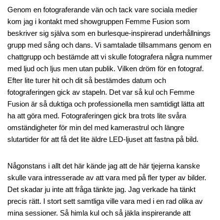
Genom en fotograferande vän och tack vare sociala medier
kom jag i kontakt med showgruppen Femme Fusion som
beskriver sig själva som en burlesque-inspirerad underhållnings
grupp med sång och dans. Vi samtalade tillsammans genom en
chattgrupp och bestämde att vi skulle fotografera några nummer
med ljud och ljus men utan publik. Vilken dröm för en fotograf.
Efter lite turer hit och dit så bestämdes datum och
fotograferingen gick av stapeln. Det var så kul och Femme
Fusion är så duktiga och professionella men samtidigt lätta att
ha att göra med. Fotograferingen gick bra trots lite svåra
omständigheter för min del med kamerastrul och längre
slutartider för att få det lite äldre LED-ljuset att fastna på bild.
Någonstans i allt det här kände jag att de här tjejerna kanske
skulle vara intresserade av att vara med på fler typer av bilder.
Det skadar ju inte att fråga tänkte jag. Jag verkade ha tänkt
precis rätt. I stort sett samtliga ville vara med i en rad olika av
mina sessioner. Så himla kul och så jäkla inspirerande att