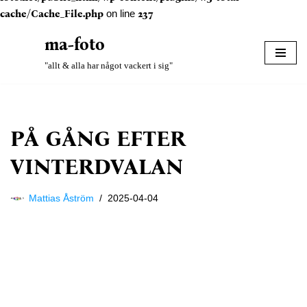
cache/Cache_File.php
on line
237
ma-foto
Hoppa
"allt & alla har något vackert i sig"
till
innehåll
PÅ GÅNG EFTER
VINTERDVALAN
Mattias Åström
2025-04-04