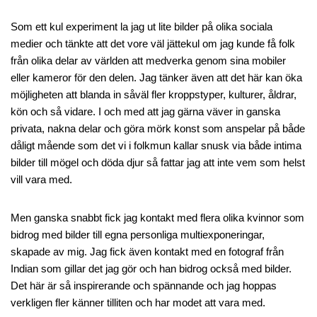
Som ett kul experiment la jag ut lite bilder på olika sociala
medier och tänkte att det vore väl jättekul om jag kunde få folk
från olika delar av världen att medverka genom sina mobiler
eller kameror för den delen. Jag tänker även att det här kan öka
möjligheten att blanda in såväl fler kroppstyper, kulturer, åldrar,
kön och så vidare. I och med att jag gärna väver in ganska
privata, nakna delar och göra mörk konst som anspelar på både
dåligt mående som det vi i folkmun kallar snusk via både intima
bilder till mögel och döda djur så fattar jag att inte vem som helst
vill vara med.
Men ganska snabbt fick jag kontakt med flera olika kvinnor som
bidrog med bilder till egna personliga multiexponeringar,
skapade av mig. Jag fick även kontakt med en fotograf från
Indian som gillar det jag gör och han bidrog också med bilder.
Det här är så inspirerande och spännande och jag hoppas
verkligen fler känner tilliten och har modet att vara med.