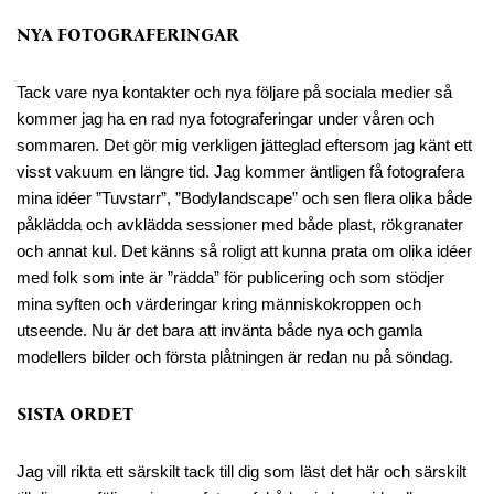
NYA FOTOGRAFERINGAR
Tack vare nya kontakter och nya följare på sociala medier så
kommer jag ha en rad nya fotograferingar under våren och
sommaren. Det gör mig verkligen jätteglad eftersom jag känt ett
visst vakuum en längre tid. Jag kommer äntligen få fotografera
mina idéer ”Tuvstarr”, ”Bodylandscape” och sen flera olika både
påklädda och avklädda sessioner med både plast, rökgranater
och annat kul. Det känns så roligt att kunna prata om olika idéer
med folk som inte är ”rädda” för publicering och som stödjer
mina syften och värderingar kring människokroppen och
utseende. Nu är det bara att invänta både nya och gamla
modellers bilder och första plåtningen är redan nu på söndag.
SISTA ORDET
Jag vill rikta ett särskilt tack till dig som läst det här och särskilt