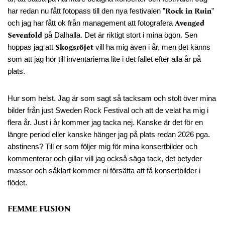
har redan nu fått fotopass till den nya festivalen ”
Rock in Ruin
”
och jag har fått ok från management att fotografera
Avenged
Sevenfold
på Dalhalla. Det är riktigt stort i mina ögon. Sen
hoppas jag att
Skogsröjet
vill ha mig även i år, men det känns
som att jag hör till inventarierna lite i det fallet efter alla år på
plats.
Hur som helst. Jag är som sagt så tacksam och stolt över mina
bilder från just Sweden Rock Festival och att de velat ha mig i
flera år. Just i år kommer jag tacka nej. Kanske är det för en
längre period eller kanske hänger jag på plats redan 2026 pga.
abstinens? Till er som följer mig för mina konsertbilder och
kommenterar och gillar vill jag också säga tack, det betyder
massor och såklart kommer ni försätta att få konsertbilder i
flödet.
FEMME FUSION