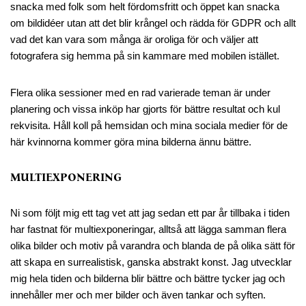
snacka med folk som helt fördomsfritt och öppet kan snacka
om bildidéer utan att det blir krångel och rädda för GDPR och allt
vad det kan vara som många är oroliga för och väljer att
fotografera sig hemma på sin kammare med mobilen istället.
Flera olika sessioner med en rad varierade teman är under
planering och vissa inköp har gjorts för bättre resultat och kul
rekvisita. Håll koll på hemsidan och mina sociala medier för de
här kvinnorna kommer göra mina bilderna ännu bättre.
MULTIEXPONERING
Ni som följt mig ett tag vet att jag sedan ett par år tillbaka i tiden
har fastnat för multiexponeringar, alltså att lägga samman flera
olika bilder och motiv på varandra och blanda de på olika sätt för
att skapa en surrealistisk, ganska abstrakt konst. Jag utvecklar
mig hela tiden och bilderna blir bättre och bättre tycker jag och
innehåller mer och mer bilder och även tankar och syften.