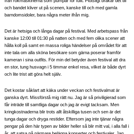
från rökmaskinerna som pumpar för fullt. Plötsligt brakar det till
och bandet kliver ut på scenen, kanske till och med gamla
barndomsidoler, bara några meter ifrån mig.
Det är hetsiga och långa dagar på festival. Med arbetspass från
kanske 12:00 till 01:30 på natten och med fem olika scener att
hålla koll på samt en massa roliga händelser på området för att
inte tala om alla sköna besökare som gärna poserar framför
kameran i sina outfits. För min del betyder även festival att dra
en stor, tung husvagn i 5 timmar enkel resa, vilket är både dyrt
och lite trist att göra helt själv.
Det kostar såklart att käka under veckan och festivalmat är
ganska dyrt. Missförstå mig rätt nu. Jag är så priviligierad som
får inträde till samtliga dagar och jag är evigt tacksam. Men
kringkostnaderna blir trots allt åtskilliga tusen och sen är det
tunga dagar och dryga restider. Eftersom jag inte tjänar några
pengar på den här typen av bilder heller så blir mitt val, i alla fall i
år, att satsa på närmare belägna konserter och festivaler. Jag