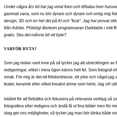
Under några års tid har jag velat fram och tillbaka över huru
gammal vana, som nu blir dyrare och dyrare och enlig mig fok
design, 3D och en hel del på AI och ”fusk”. Jag har provat olik
från Adobe. Plötsligt återkom programvaran Darktable i mitt flö
gratis. Ska det månne bli ett byte?
VARFÖR BYTA?
Som jag redan varit inne på så tycker jag att utvecklingen av
redigeringar, vilket i mina ögon känns helt fel. Som fotograf v
smak. För mig är det ett fritidsintresse, ett yrke och något jag 
teater, keramik eller vilket kreativt ämne som helst. Jag vill ut
Istället för att förbättra och fokusera på relevanta verktyg så
fotografera eller redigera och ändå få ut fina bilder men för mi
idag ger oss möjligheter, så tycker jag man bör tänka både e