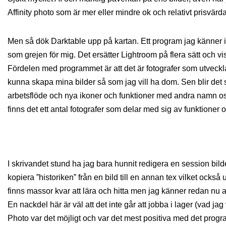
Affinity photo som är mer eller mindre ok och relativt prisvärda
Men så dök Darktable upp på kartan. Ett program jag känner i
som grejen för mig. Det ersätter Lightroom på flera sätt och v
Fördelen med programmet är att det är fotografer som utveck
kunna skapa mina bilder så som jag vill ha dom. Sen blir det s
arbetsflöde och nya ikoner och funktioner med andra namn osv
finns det ett antal fotografer som delar med sig av funktioner o
I skrivandet stund ha jag bara hunnit redigera en session bilde
kopiera ”historiken” från en bild till en annan tex vilket också
finns massor kvar att lära och hitta men jag känner redan nu att d
En nackdel här är väl att det inte går att jobba i lager (vad ja
Photo var det möjligt och var det mest positiva med det progr