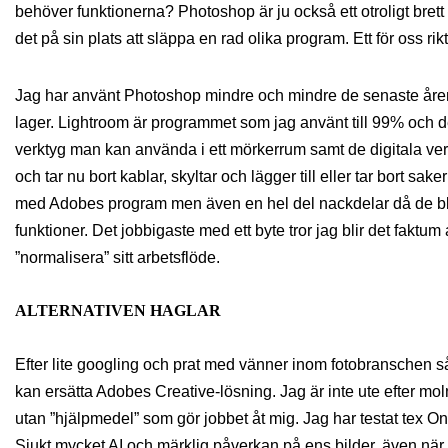
behöver funktionerna? Photoshop är ju också ett otroligt bre
det på sin plats att släppa en rad olika program. Ett för oss rikti
Jag har använt Photoshop mindre och mindre de senaste åren 
lager. Lightroom är programmet som jag använt till 99% och d
verktyg man kan använda i ett mörkerrum samt de digitala verk
och tar nu bort kablar, skyltar och lägger till eller tar bort sa
med Adobes program men även en hel del nackdelar då de bl
funktioner. Det jobbigaste med ett byte tror jag blir det faktum
”normalisera” sitt arbetsflöde.
ALTERNATIVEN HAGLAR
Efter lite googling och prat med vänner inom fotobranschen s
kan ersätta Adobes Creative-lösning. Jag är inte ute efter mo
utan ”hjälpmedel” som gör jobbet åt mig. Jag har testat tex O
Sjukt mycket AI och märklig påverkan på ens bilder, även när