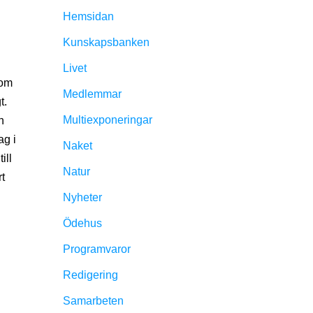
Hemsidan
Kunskapsbanken
Livet
som
Medlemmar
t.
Multiexponeringar
n
ag i
Naket
ill
Natur
rt
Nyheter
Ödehus
Programvaror
Redigering
Samarbeten