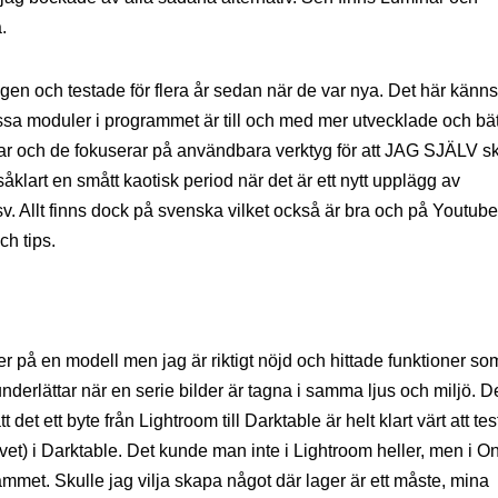
.
gen och testade för flera år sedan när de var nya. Det här känns
issa moduler i programmet är till och med mer utvecklade och bät
lar och de fokuserar på användbara verktyg för att JAG SJÄLV s
åklart en smått kaotisk period när det är ett nytt upplägg av
. Allt finns dock på svenska vilket också är bra och på Youtube
ch tips.
r på en modell men jag är riktigt nöjd och hittade funktioner som
 underlättar när en serie bilder är tagna i samma ljus och miljö. D
et ett byte från Lightroom till Darktable är helt klart värt att tes
g vet) i Darktable. Det kunde man inte i Lightroom heller, men i O
ammet. Skulle jag vilja skapa något där lager är ett måste, mina