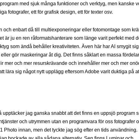
tt program med sjuk många funktioner och verktyg, men kanske v
ga fotografer, ett för grafisk design, ett för texter osv.
och enbart då till multiexponeringar eller fotomontage som krä
et är ju en ren råformatshanterare som länge varit perfekt med d
tyg som ändå behåller kreativiteten. Även här har AI smygit sig
ker eller gör maskeringar åt dig. Det finns såklart en massa fördela
ir mer och mer resurskrävande och innehåller mer och mer onö
 att lära sig något nytt upplägg eftersom Adobe varit duktiga på at
å upptäcker jag ganska snabbt att det finns en uppsjö program 
lntjänster och utrymmen utan en programvara för oss fotografer 
n1 Photo innan, men det tyckte jag sög efter en tids användning.
 jag bockade av alla sådana alternativ. Sen finns Luminar och