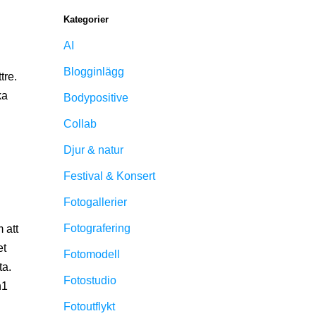
Kategorier
AI
Blogginlägg
tre.
ka
Bodypositive
Collab
Djur & natur
Festival & Konsert
Fotogallerier
Fotografering
 att
et
Fotomodell
ta.
Fotostudio
n1
Fotoutflykt