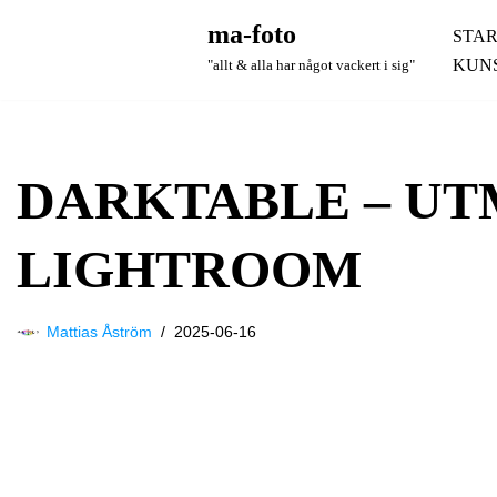
ma-foto
STAR
Hoppa
KUN
"allt & alla har något vackert i sig"
till
innehåll
DARKTABLE – U
LIGHTROOM
Mattias Åström
2025-06-16