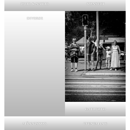
DJUR & NATUR
KONSERT
DIVERSE
GATUFOTO
MÄNNISKOR
EVENEMANG